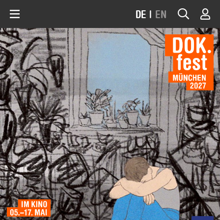
DE
|
EN