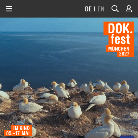
DE
|
EN