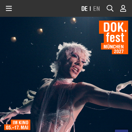
DE
|
EN