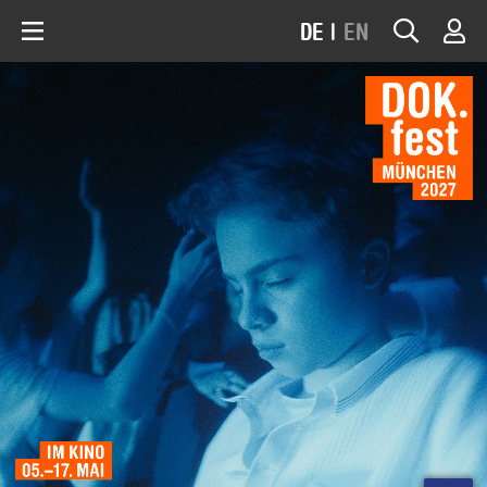
DE
|
EN