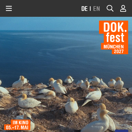
DE
|
EN