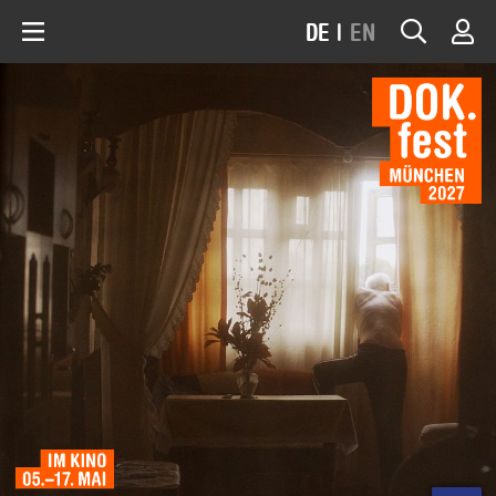
DE
|
EN