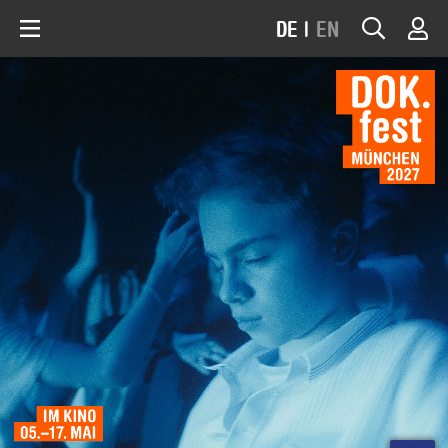
DE
|
EN