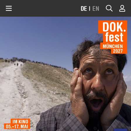
DE
|
EN