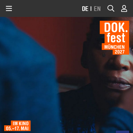
DE
|
EN