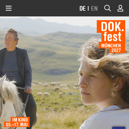
DE
|
EN