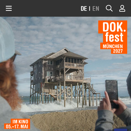
DE
|
EN