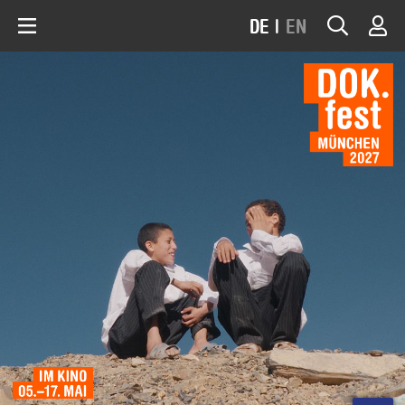
DE
|
EN