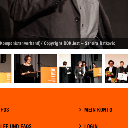
 Komponistenverband)/ Copyright DOK.fest – Sandra Ratkovic
NFOS
MEIN KONTO
ILFE UND FAQS
LOGIN