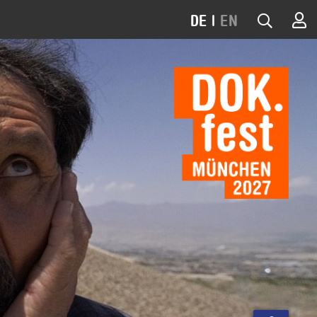
DE
|
EN