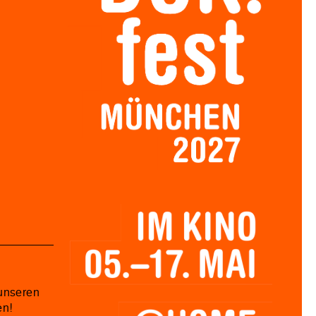
unseren
en!