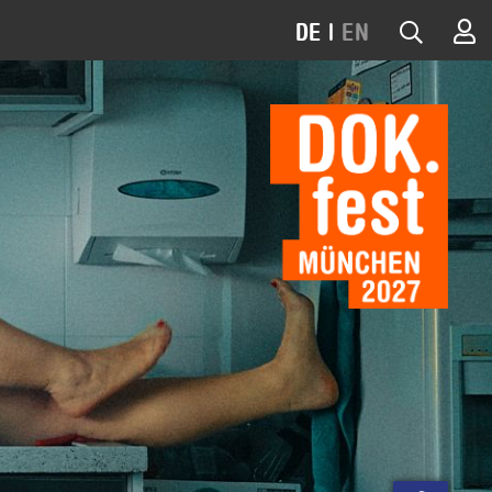
DE
|
EN