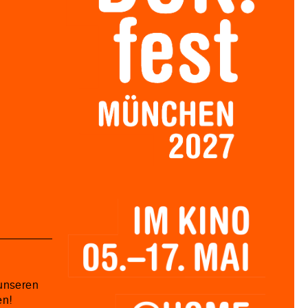
unseren
en!