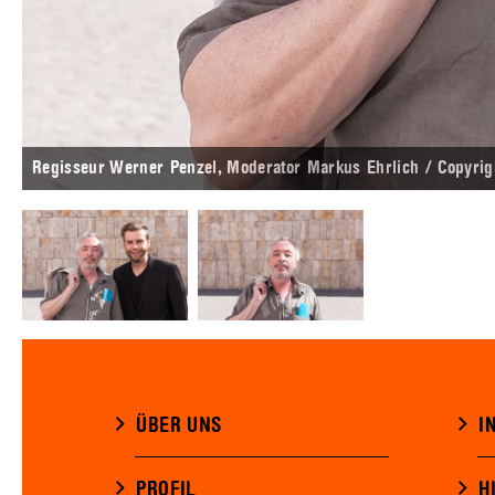
Regisseur Werner Penzel, Moderator Markus Ehrlich / Copyrig
ÜBER UNS
I
PROFIL
H