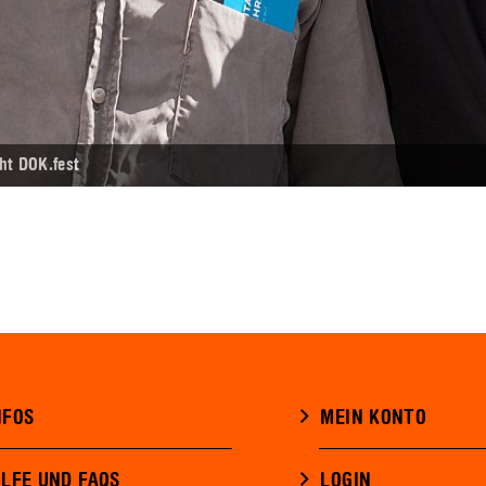
ht DOK.fest
NFOS
MEIN KONTO
ILFE UND FAQS
LOGIN