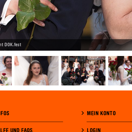
t DOK.fest
NFOS
MEIN KONTO
ILFE UND FAQS
LOGIN