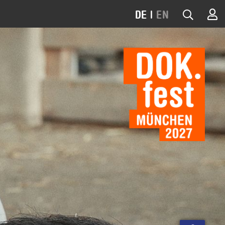
DE
|
EN