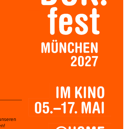
unseren
en!