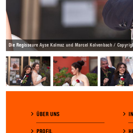
Die Regisseure Ayse Kalmaz und Marcel Kolvenbach / Copyrigh
ÜBER UNS
I
PROFIL
H