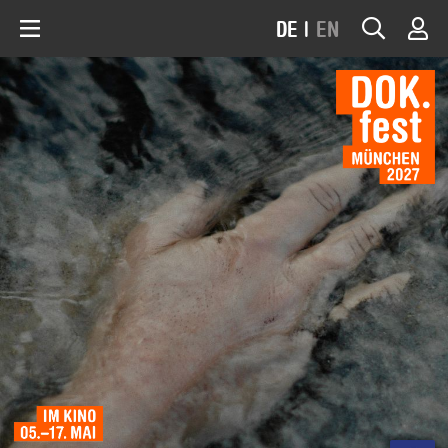
DE
|
EN