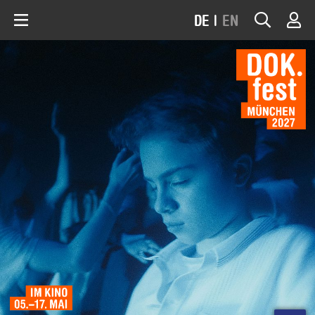
DE
|
EN