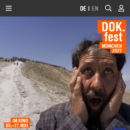
DE
|
EN