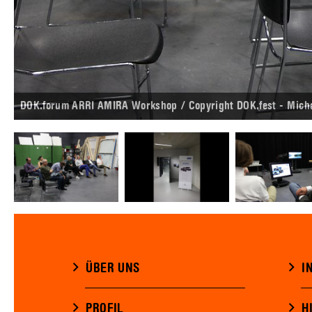
DOK.forum ARRI AMIRA Workshop / Copyright DOK.fest - Mich
ÜBER UNS
I
PROFIL
H