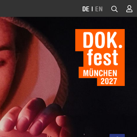
DE
|
EN