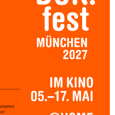
unseren
en!