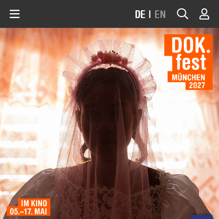
DE
|
EN