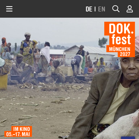
DE
|
EN