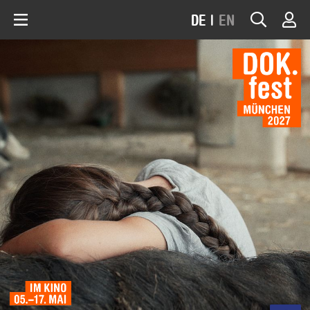
DE
|
EN