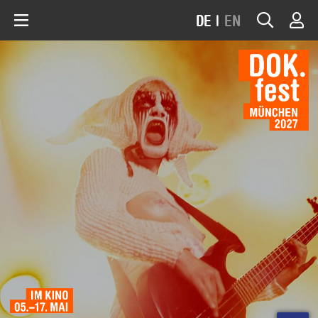
DE
|
EN