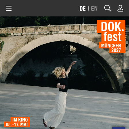
DE
|
EN