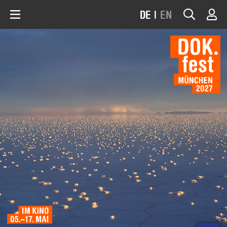
DE
|
EN