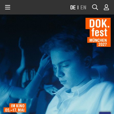
DE
|
EN