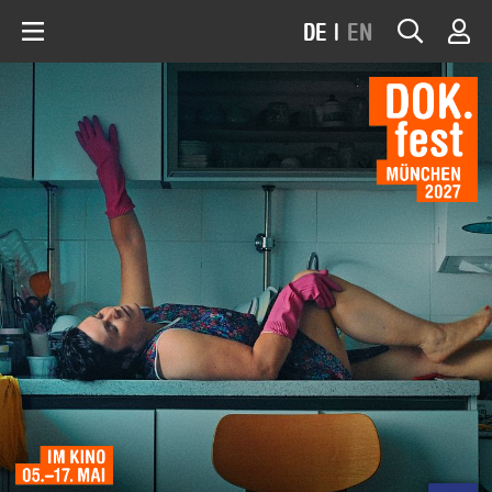
DE
|
EN