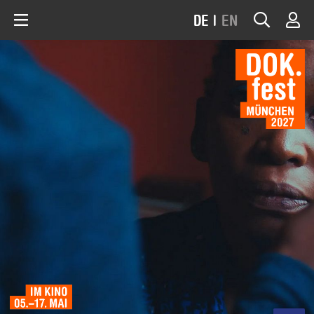
DE
|
EN