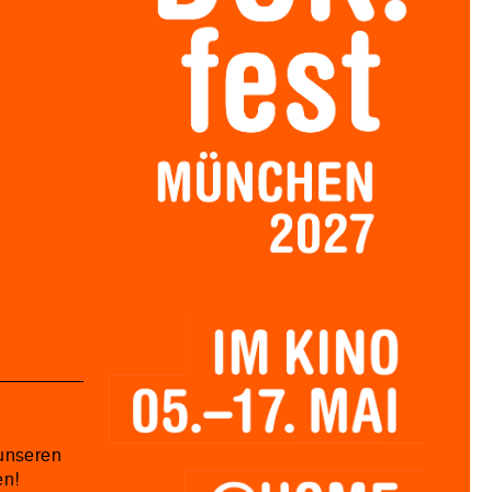
unseren
en!