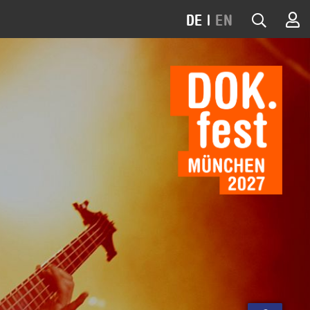
DE
|
EN