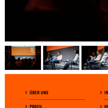
ÜBER UNS
I
PROFIL
H