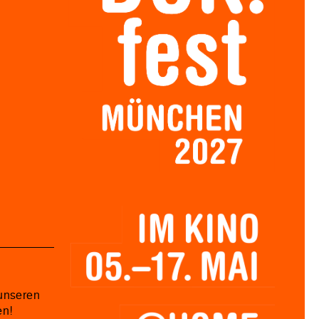
unseren
en!