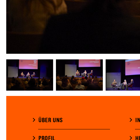
ÜBER UNS
I
PROFIL
H