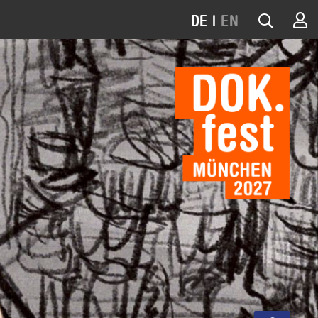
DE
|
EN