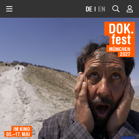
DE
|
EN