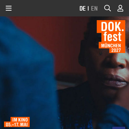
DE
|
EN