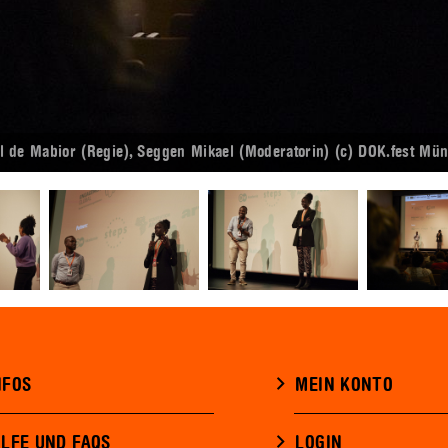
de Mabior (Regie), Seggen Mikael (Moderatorin) (c) DOK.fest Mü
NFOS
MEIN KONTO
ILFE UND FAQS
LOGIN