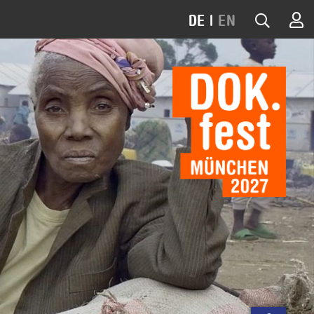
DE
|
EN