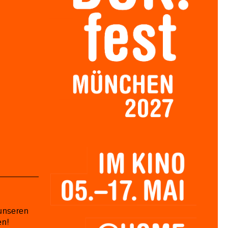
unseren
en!