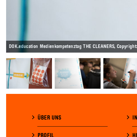
DOK.education Medienkompetenztag THE CLEANERS, Copyright
DOK.education Medienkompetenztag THE CLEANERS, Copyright
ÜBER UNS
I
PROFIL
H