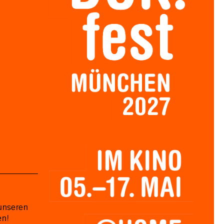
unseren
en!