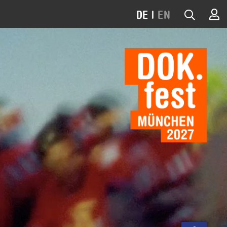
DE
|
EN