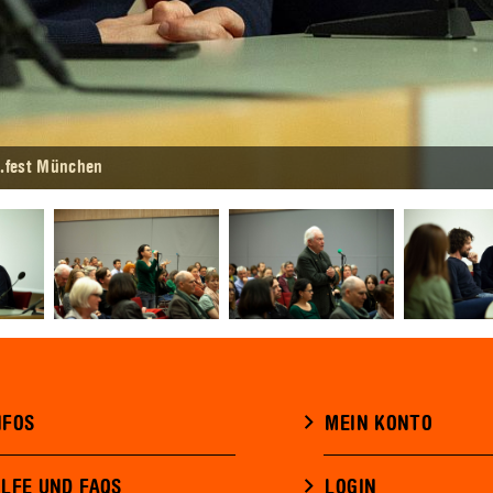
.fest München
NFOS
MEIN KONTO
ILFE UND FAQS
LOGIN