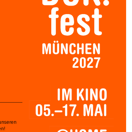
unseren
en!