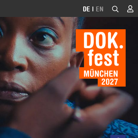
DE
|
EN