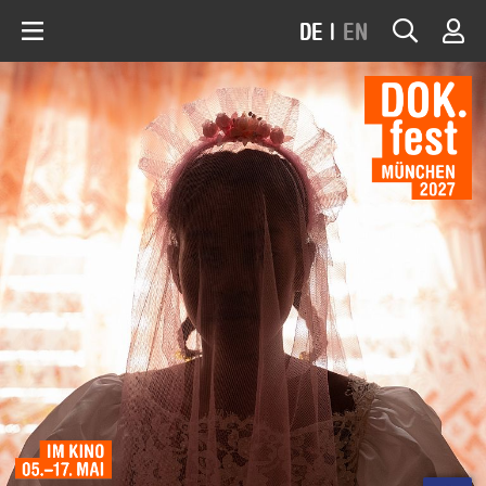
DE
|
EN