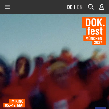
DE
|
EN