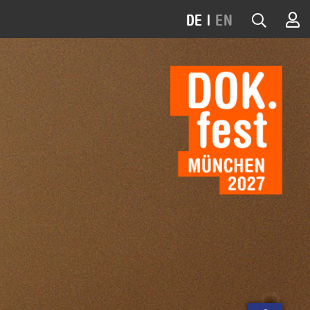
DE
|
EN