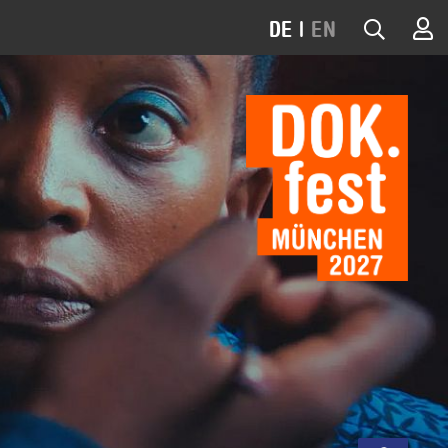
DE
|
EN