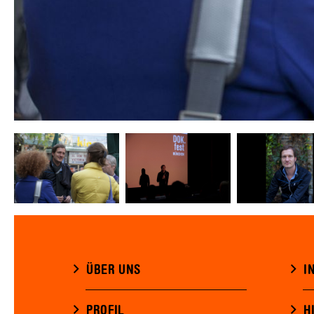
ÜBER UNS
I
PROFIL
H