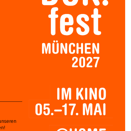
unseren
en!