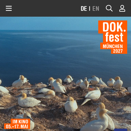
DE
|
EN