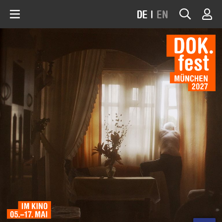
DE
|
EN