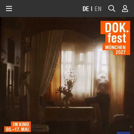
DE
|
EN