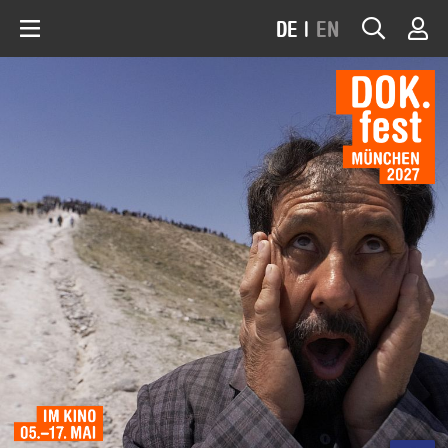
DE
|
EN