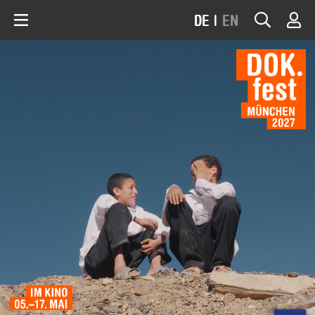
DE
|
EN