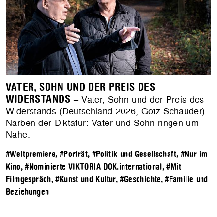
VATER, SOHN UND DER PREIS DES
WIDERSTANDS
– Vater, Sohn und der Preis des
Widerstands (Deutschland 2026, Götz Schauder).
Narben der Diktatur: Vater und Sohn ringen um
Nähe.
#Weltpremiere
,
#Porträt
,
#Politik und Gesellschaft
,
#Nur im
Kino
,
#Nominierte VIKTORIA DOK.international
,
#Mit
Filmgespräch
,
#Kunst und Kultur
,
#Geschichte
,
#Familie und
Beziehungen