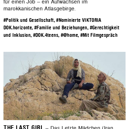
für einen Job – ein Aufwachsen im
marokkanischen Atlasgebirge.
#Politik und Gesellschaft
,
#Nominierte VIKTORIA
DOK.horizonte
,
#Familie und Beziehungen
,
#Gerechtigkeit
und Inklusion
,
#DOK.4teens
,
#@home
,
#Mit Filmgespräch
THE LAST GIRL
– Das Letzte Mädchen (Iran