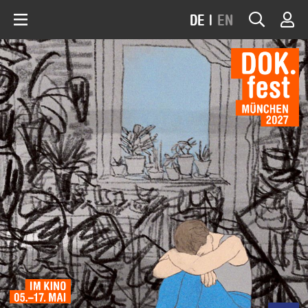
DE
|
EN