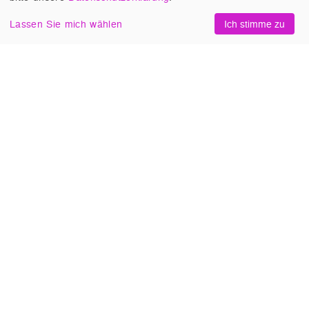
#Familie und Beziehungen
,
#Kunst und Kultur
,
#@home
,
Lassen Sie mich wählen
Ich stimme zu
#Mit Filmgespräch
EDGE OF THE NIGHT
(Estland 2025, Vladimir
Loginov). Schlaflos in Tallinn: Nächtliche
Vignetten zwischen Karaokebar, Notrufzentrale
und Sexclub.