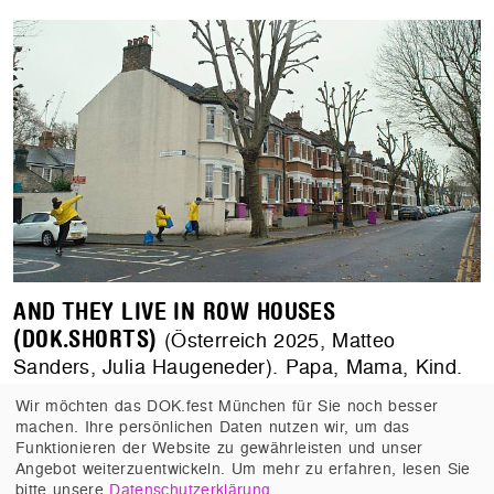
AND THEY LIVE IN ROW HOUSES
(DOK.SHORTS)
(Österreich 2025, Matteo
Sanders, Julia Haugeneder). Papa, Mama, Kind.
Und die brauchen ein Zuhause. In Reih und
Wir möchten das DOK.fest München für Sie noch besser
Glied. Eine Dystopologie.
machen. Ihre persönlichen Daten nutzen wir, um das
Funktionieren der Website zu gewährleisten und unser
#Politik und Gesellschaft
,
#Nominierte megaherz Student
Angebot weiterzuentwickeln. Um mehr zu erfahren, lesen Sie
bitte unsere
Datenschutzerklärung
.
Award
,
#Geschichte
,
#Sexualität, Gender LGBTQIA+
,