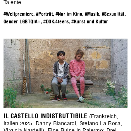
Talente.
#Weltpremiere
,
#Porträt
,
#Nur im Kino
,
#Musik
,
#Sexualität,
Gender LGBTQIA+
,
#DOK.4teens
,
#Kunst und Kultur
IL CASTELLO INDISTRUTTIBILE
(Frankreich,
Italien 2025, Danny Biancardi, Stefano La Rosa,
Virginia Nardelli). Eine Ruine in Palermo: Drei