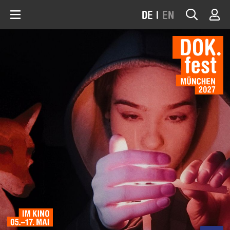
DE
|
EN