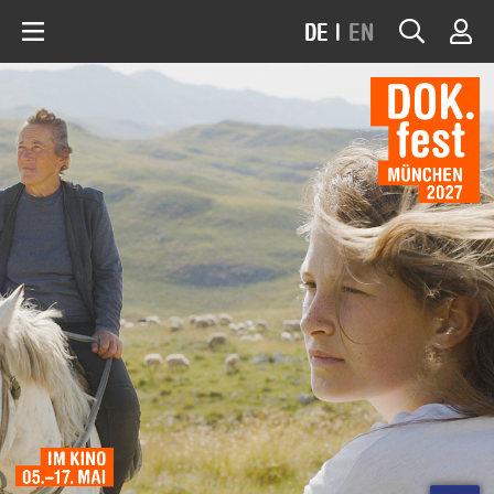
DE
|
EN