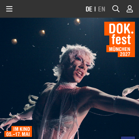
DE
|
EN