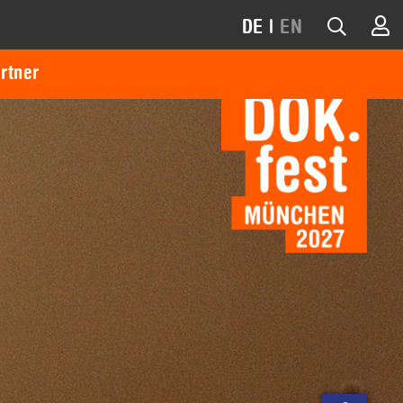
DE
|
EN
rtner