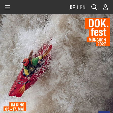
DE
|
EN